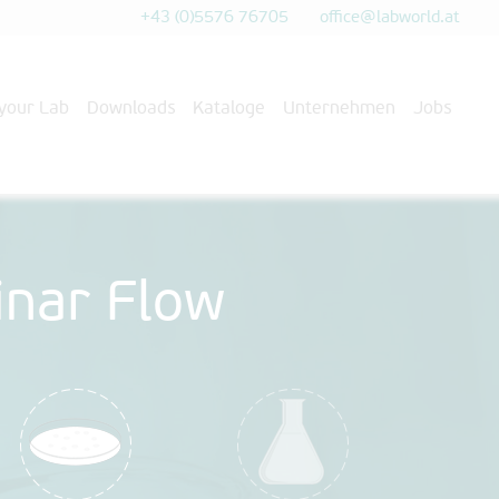
+43 (0)5576 76705
office@labworld.at
 your Lab
Downloads
Kataloge
Unternehmen
Jobs
inar Flow