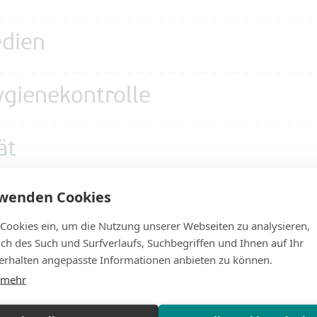
edien
ygienekontrolle
ät
rwenden Cookies
al Dilution System
 Cookies ein, um die Nutzung unserer Webseiten zu analysieren,
lich des Such und Surfverlaufs, Suchbegriffen und Ihnen auf Ihr
vorbereitung
rhalten angepasste Informationen anbieten zu können.
 mehr