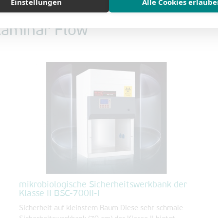
Einstellungen
Alle Cookies erlaub
Laminar Flow
mikrobiologische Sicherheitswerkbank der
Klasse II BSC-700II-I
Sicherheit auf kleinstem Raum Diese sehr schmale