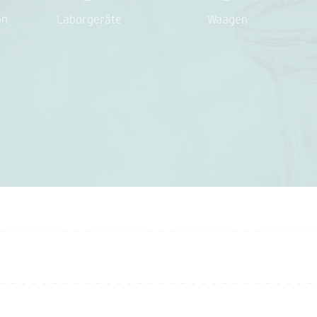
on
Laborgeräte
Waagen