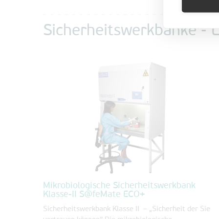
Sicherheitswerkbänke - 
Mikrobiologische Sicherheitswerkbank
Klasse-II S@feMate ECO+
Sicherheitswerkbank Klasse II – „Sicherheit der Sie