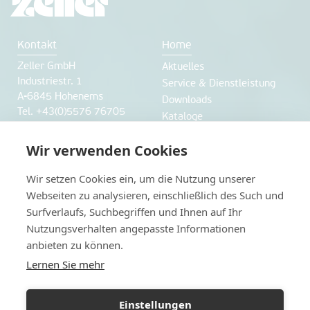
Kontakt
Home
Zeller GmbH
Aktuelles
Industriestr. 1
Service & Dienstleistung
A-6845 Hohenems
Downloads
Tel. +43(0)5576 76705
Kataloge
Fax +43(0)5576 76705 7
office@labworld.at
Wir verwenden Cookies
Unternehmen
Webshop
Wir setzen Cookies ein, um die Nutzung unserer
Webseiten zu analysieren, einschließlich des Such und
über uns
Webshop
Surfverlaufs, Suchbegriffen und Ihnen auf Ihr
Anfahrt und Öffnungszeiten
Nutzungsverhalten angepasste Informationen
Karriere
anbieten zu können.
Herstellerverzeichnis
Lernen Sie mehr
Datenschutz
weitere Websiten
Impressum
www.labworld.ch
Einstellungen