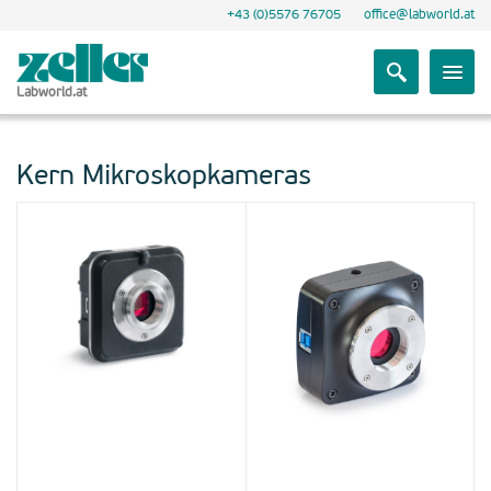
+43 (0)5576 76705
office@labworld.at
Labworld.at
Kern Mikroskopkameras