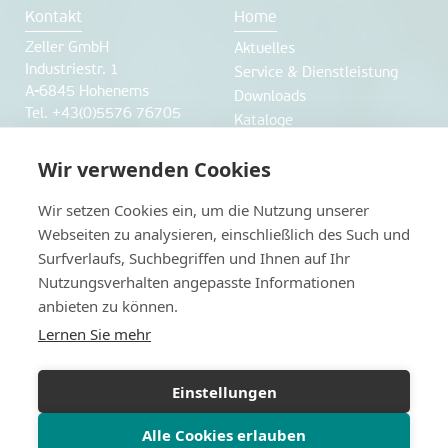
Kontakt
Home
Zeller GmbH
Aktuelles
Industriestr. 1
Service & Dienstleistung
A-6845 Hohenems
Downloads
Tel. +43(0)5576 76705
Kataloge
Fax +43(0)5576 76705 7
office@labworld.at
Wir verwenden Cookies
Unternehmen
Webshop
Wir setzen Cookies ein, um die Nutzung unserer
Webseiten zu analysieren, einschließlich des Such und
über uns
Webshop
Surfverlaufs, Suchbegriffen und Ihnen auf Ihr
Anfahrt und Öffnungszeiten
Nutzungsverhalten angepasste Informationen
Karriere
anbieten zu können.
Herstellerverzeichnis
Lernen Sie mehr
Datenschutz
weitere Websiten
Impressum
www.labworld.ch
Einstellungen
Datenschutzerklärung
www.legionellen-
Alle Cookies erlauben
schnelltest.at