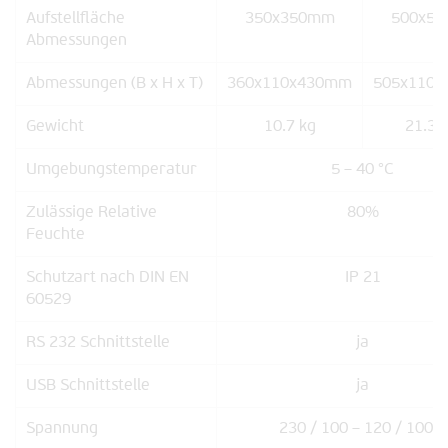
Aufstellfläche
350x350mm
500x5
Abmessungen
Abmessungen (B x H x T)
360x110x430mm
505x110
Gewicht
10.7 kg
21.36
Umgebungstemperatur
5 – 40 °C
Zulässige Relative
80%
Feuchte
Schutzart nach DIN EN
IP 21
60529
RS 232 Schnittstelle
ja
USB Schnittstelle
ja
Spannung
230 / 100 – 120 / 100 V