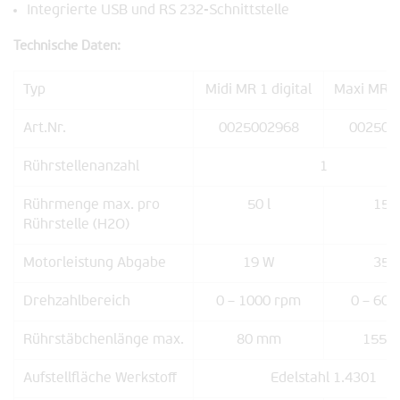
Integrierte USB und RS 232-Schnittstelle
Technische Daten:
Typ
Midi MR 1 digital
Maxi MR 1 
Art.Nr.
0025002968
002500
Rührstellenanzahl
1
Rührmenge max. pro
50 l
150 
Rührstelle (H2O)
Motorleistung Abgabe
19 W
35 
Drehzahlbereich
0 – 1000 rpm
0 – 600
Rührstäbchenlänge max.
80 mm
155 
Aufstellfläche Werkstoff
Edelstahl 1.4301