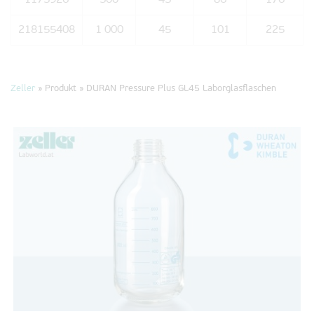
1175926
500
45
86
176
218155408
1 000
45
101
225
Zeller
» Produkt »
DURAN Pressure Plus GL45 Laborglasflaschen