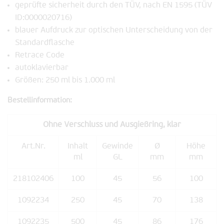
geprüfte sicherheit durch den TÜV, nach EN 1595 (TÜV
ID:0000020716)
blauer Aufdruck zur optischen Unterscheidung von der
Standardflasche
Retrace Code
autoklavierbar
Größen: 250 ml bis 1.000 ml
Bestellinformation:
Ohne Verschluss und Ausgießring, klar
Art.Nr.
Inhalt
Gewinde
Ø
Höhe
ml
GL
mm
mm
218102406
100
45
56
100
1092234
250
45
70
138
1092235
500
45
86
176