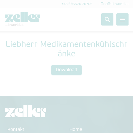
+43 (0)5576 76705
office@labworld.at
Labworld.at
Liebherr Medikamentenkühlschr
änke
Download
Kontakt
Home