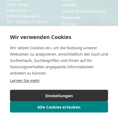
Zeller GmbH
Aktuelles
Industriestr. 1
Service & Dienstleistung
A-6845 Hohenems
Downloads
Tel. +43(0)5576 76705
Kataloge
Fax +43(0)5576 76705 7
office@labworld.at
Wir verwenden Cookies
Unternehmen
Webshop
Wir setzen Cookies ein, um die Nutzung unserer
Webseiten zu analysieren, einschließlich des Such und
über uns
Webshop
Surfverlaufs, Suchbegriffen und Ihnen auf Ihr
Anfahrt und Öffnungszeiten
Nutzungsverhalten angepasste Informationen
Karriere
anbieten zu können.
Herstellerverzeichnis
Lernen Sie mehr
Datenschutz
weitere Websiten
Impressum
www.labworld.ch
Einstellungen
Datenschutzerklärung
www.legionellen-
Alle Cookies erlauben
schnelltest.at