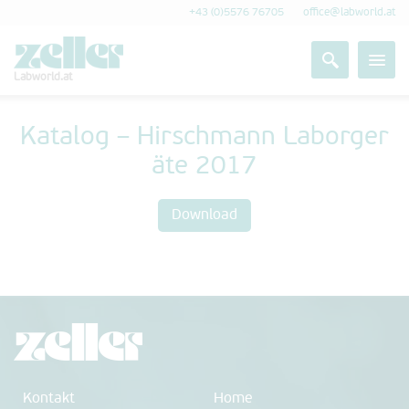
+43 (0)5576 76705
office@labworld.at
Labworld.at
Katalog – Hirschmann Laborger
äte 2017
Download
Kontakt
Home