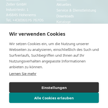
Zeller GmbH
Aktuelles
Industriestr. 1
Service & Dienstleistung
A-6845 Hohenems
Downloads
Tel. +43(0)5576 76705
Kataloge
Fax +43(0)5576 76705 7
office@labworld.at
Wir verwenden Cookies
Unternehmen
Webshop
Wir setzen Cookies ein, um die Nutzung unserer
Webseiten zu analysieren, einschließlich des Such und
über uns
Webshop
Surfverlaufs, Suchbegriffen und Ihnen auf Ihr
Anfahrt und Öffnungszeiten
Nutzungsverhalten angepasste Informationen
Karriere
anbieten zu können.
Herstellerverzeichnis
Lernen Sie mehr
Datenschutz
weitere Websiten
Impressum
www.labworld.ch
Einstellungen
Datenschutzerklärung
www.legionellen-
Alle Cookies erlauben
schnelltest.at