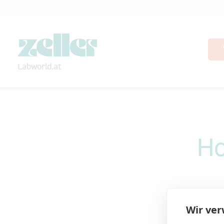
Labworld.at
Ho
Wir ve