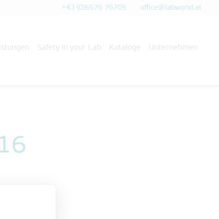
+43 (0)5576 76705
office@labworld.at
istungen
Safety in your Lab
Kataloge
Unternehmen
016