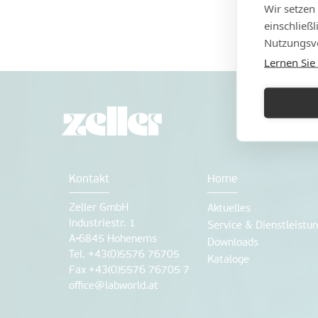
Wir setzen
einschließ
Nutzungsve
Lernen Sie
Kontakt
Home
Zeller GmbH
Aktuelles
Industriestr. 1
Service & Dienstleistu
A-6845 Hohenems
Downloads
Tel. +43(0)5576 76705
Kataloge
Fax +43(0)5576 76705 7
office@labworld.at