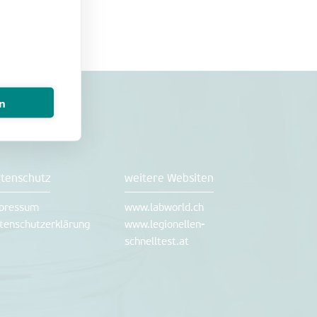
en
tenschutz
weitere Websiten
pressum
www.labworld.ch
tenschutzerklärung
www.legionellen-
schnelltest.at