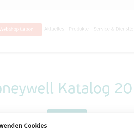
Aktuelles
Produkte
Service & Dienstle
Webshop Labor
neywell Katalog 2
Download
rwenden Cookies