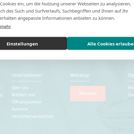
 Cookies ein, um die Nutzung unserer Webseiten zu analysieren,
lich des Such und Surfverlaufs, Suchbegriffen und Ihnen auf Ihr
rhalten angepasste Informationen anbieten zu können.
 mehr
Einstellungen
Alle Cookies erlaub
Unternehmen
Webshop
Da
über uns
Im
Webshop
ng
Anfahrt und
Da
Öffnungszeiten
Karriere
Herstellerverzeichnis