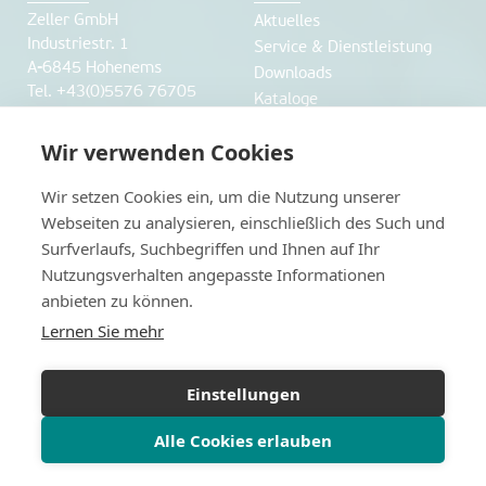
Zeller GmbH
Aktuelles
Industriestr. 1
Service & Dienstleistung
A-6845 Hohenems
Downloads
Tel. +43(0)5576 76705
Kataloge
Fax +43(0)5576 76705 7
office@labworld.at
Wir verwenden Cookies
Unternehmen
Webshop
Wir setzen Cookies ein, um die Nutzung unserer
Webseiten zu analysieren, einschließlich des Such und
über uns
Webshop
Surfverlaufs, Suchbegriffen und Ihnen auf Ihr
Anfahrt und Öffnungszeiten
Nutzungsverhalten angepasste Informationen
Karriere
anbieten zu können.
Herstellerverzeichnis
Lernen Sie mehr
Datenschutz
weitere Websiten
Impressum
www.labworld.ch
Einstellungen
Datenschutzerklärung
www.legionellen-
Alle Cookies erlauben
schnelltest.at