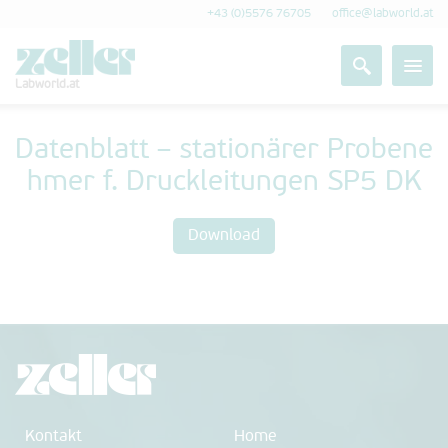
+43 (0)5576 76705
office@labworld.at
Labworld.at
Datenblatt – stationärer Probene
hmer f. Druckleitungen SP5 DK
Download
Kontakt
Home